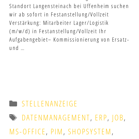
Standort Langensteinach bei Uffenheim suchen
wir ab sofort in Festanstellung/Vollzeit
Verstärkung: Mitarbeiter Lager/Logistik
(m/w/d) in Festanstellung/Vollzeit Ihr
Aufgabengebiet– Kommissionierung von Ersatz-
und …
MEHR ERFAHREN
Kategorien
STELLENANZEIGE
Schlagwörter
DATENMANAGEMENT
,
ERP
,
JOB
,
MS-OFFICE
,
PIM
,
SHOPSYSTEM
,