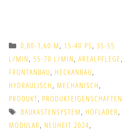
MEHR ERFAHREN
Kategorien
0,80-1,60 M
,
15-40 PS
,
35-55
L/MIN
,
55-70 L/MIN
,
AREALPFLEGE
,
FRONTANBAU
,
HECKANBAU
,
HYDRAULISCH
,
MECHANISCH
,
PRODUKT
,
PRODUKTEIGENSCHAFTEN
Schlagwörter
BAUKASTENSYSTEM
,
HOFLADER
,
MODULAR
,
NEUHEIT 2024
,