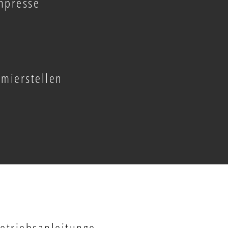
enpresse
mierstellen
etriebsanleitunge