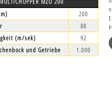
 MULTICHOPPER MZO 200
n
cm)
200
E
r
88
P
gkeit
(m/sek)
92
schenbock und Getriebe
1.000