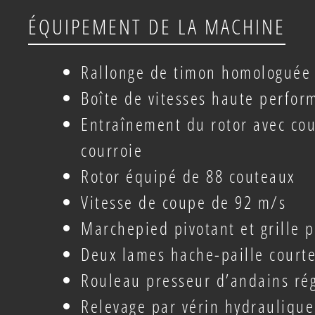
ÉQUIPEMENT DE LA MACHINE
Rallonge de timon homologuée 
Boîte de vitesses haute perfo
Entraînement du rotor avec cou
courroie
Rotor équipé de 88 couteaux
Vitesse de coupe de 92 m/s
Marchepied pivotant et grille 
Deux lames hache-paille court
Rouleau presseur d’andains ré
Relevage par vérin hydraulique