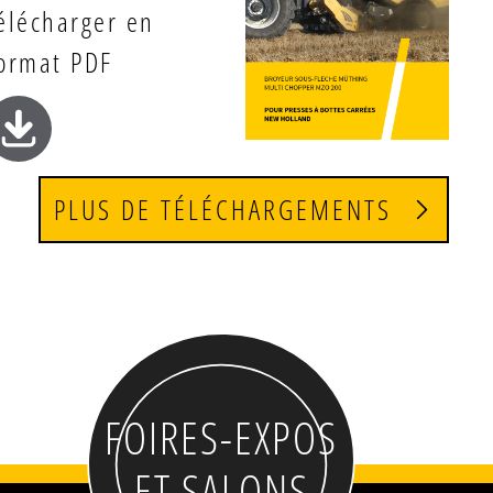
élécharger en
92
ormat PDF
înement
1.000
PLUS DE TÉLÉCHARGEMENTS
FOIRES-EXPOS
ET SALONS