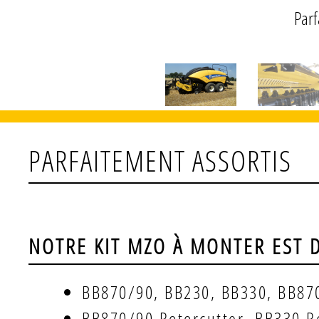
Parf
PARFAITEMENT ASSORTIS
NOTRE KIT MZO À MONTER EST D
BB870/90, BB230, BB330, BB870
BB870/90 Rotorcutter, BB330 R