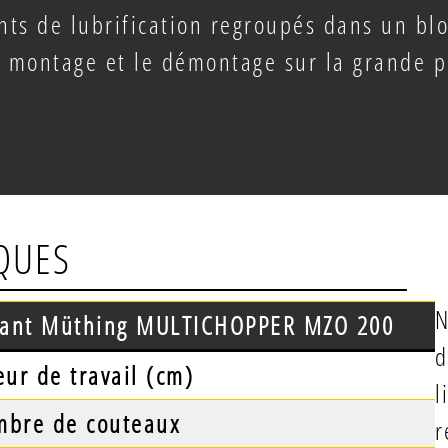
ints de lubrification regroupés dans un blo
le montage et le démontage sur la grande p
IQUES
N
vant Müthing MULTICHOPPER MZO 200
d
eur de travail (cm)
l
bre de couteaux
r