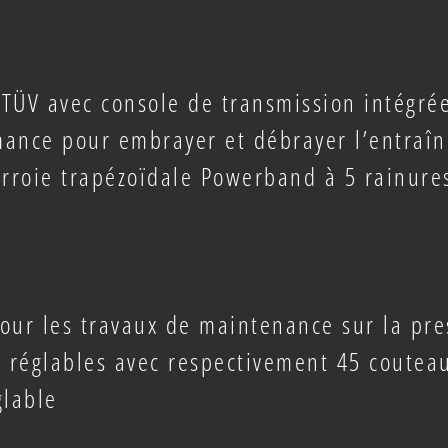
TÜV avec console de transmission intégré
rmance pour embrayer et débrayer l’entraî
rroie trapézoïdale Powerband à 5 rainure
pour les travaux de maintenance sur la pre
e réglables avec respectivement 45 coutea
glable