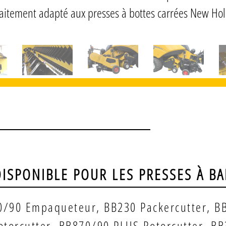
aitement adapté aux presses à bottes carrées New Ho
ISPONIBLE POUR LES PRESSES À B
/90 Empaqueteur, BB230 Packercutter, BB
otorcutter, BB870/90 PLUS Rotorcutter, BB