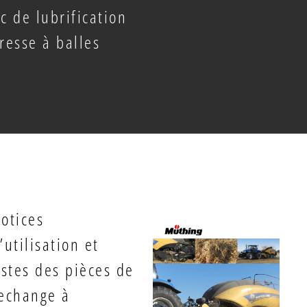
c de lubrification
resse à balles
otices
’utilisation et
200
istes des pièces de
88
echange à